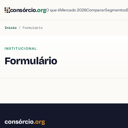
consórcio
.org
O que é
Mercado 2026
Comparar
Segmentos
Início
/
Formulário
INSTITUCIONAL
Formulário
consórcio
.org