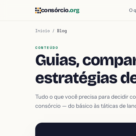
consórcio
.org
O 
Início
/
Blog
CONTEÚDO
Guias, compar
estratégias d
Tudo o que você precisa para decidir c
consórcio — do básico às táticas de la