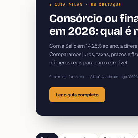
● GUIA PILAR · EM DESTAQUE
Consórcio ou fi
em 2026: qual é 
Com a Selic em 14,25% ao ano, a difere
Comparamos juros, taxas, prazos e fi
números reais para carro e imóvel.
6 min de leitura · Atualizado em ago/2026
Ler o guia completo