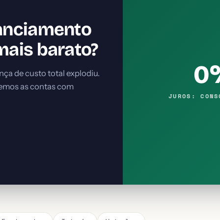
nanciamento
mais barato?
0
nça de custo total explodiu.
zemos as contas com
JUROS: CONS