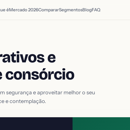
que é
Mercado 2026
Comparar
Segmentos
Blog
FAQ
ativos e
e consórcio
om segurança e aproveitar melhor o seu
nce e contemplação.